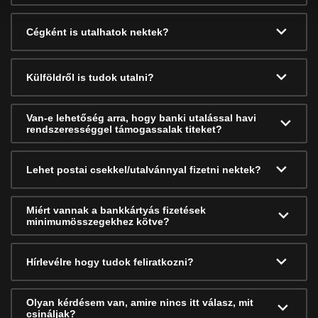
Cégként is utalhatok nektek?
Külföldről is tudok utalni?
Van-e lehetőség arra, hogy banki utalással havi
rendszerességgel támogassalak titeket?
Lehet postai csekkel/utalvánnyal fizetni nektek?
Miért vannak a bankkártyás fizetések
minimumösszegekhez kötve?
Hírlevélre hogy tudok feliratkozni?
Olyan kérdésem van, amire nincs itt válasz, mit
csináljak?