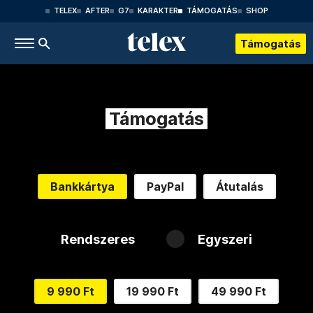
TELEX
AFTER
G7
KARAKTER
TÁMOGATÁS
SHOP
Támogatás
Támogatás
Bankkártya
PayPal
Átutalás
Rendszeres
Egyszeri
9 990 Ft
19 990 Ft
49 990 Ft