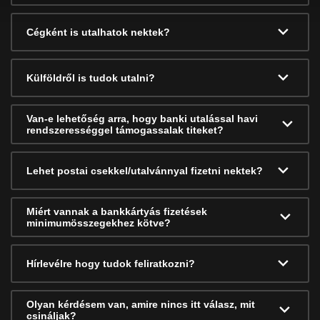
Cégként is utalhatok nektek?
Külföldről is tudok utalni?
Van-e lehetőség arra, hogy banki utalással havi
rendszerességgel támogassalak titeket?
Lehet postai csekkel/utalvánnyal fizetni nektek?
Miért vannak a bankkártyás fizetések
minimumösszegekhez kötve?
Hírlevélre hogy tudok feliratkozni?
Olyan kérdésem van, amire nincs itt válasz, mit
csináljak?