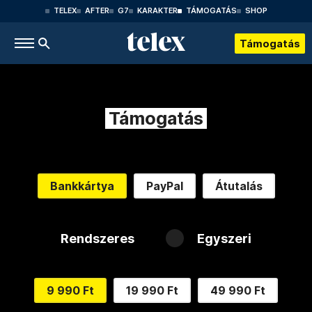
TELEX
AFTER
G7
KARAKTER
TÁMOGATÁS
SHOP
Támogatás
Támogatás
Bankkártya
PayPal
Átutalás
Rendszeres
Egyszeri
9 990 Ft
19 990 Ft
49 990 Ft