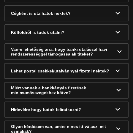
Cégként is utalhatok nektek?
Külföldről is tudok utalni?
Van-e lehetőség arra, hogy banki utalással havi
rendszerességgel támogassalak titeket?
Lehet postai csekkel/utalvánnyal fizetni nektek?
Miért vannak a bankkártyás fizetések
minimumösszegekhez kötve?
Hírlevélre hogy tudok feliratkozni?
Olyan kérdésem van, amire nincs itt válasz, mit
csináljak?