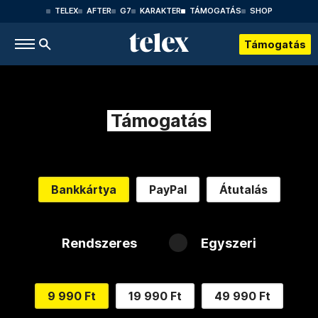
TELEX
AFTER
G7
KARAKTER
TÁMOGATÁS
SHOP
Támogatás
Támogatás
Bankkártya
PayPal
Átutalás
Rendszeres
Egyszeri
9 990 Ft
19 990 Ft
49 990 Ft