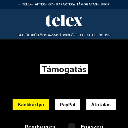
TELEX
AFTER
G7
KARAKTER
TÁMOGATÁS
SHOP
BELFÖLD
KÜLFÖLD
GAZDASÁG
VIDEÓ
ÉLET
TECHTUD
ENGLISH
Támogatás
Bankkártya
PayPal
Átutalás
Rendszeres
Egyszeri