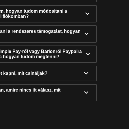
ám, hogyan tudom módosítani a
i fiókomban?
ni a rendszeres támogatást, hogyan
Simple Pay-ről vagy Barionról Paypalra
ra hogyan tudom megtenni?
t kapni, mit csináljak?
, amire nincs itt válasz, mit