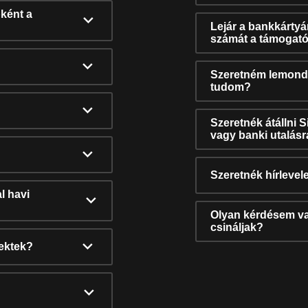
ként a
Lejár a bankkárty
számát a támogató
Szeretném lemonda
tudom?
Szeretnék átállni 
vagy banki utalás
Szeretnék hírlevele
l havi
Olyan kérdésem van
csináljak?
nektek?