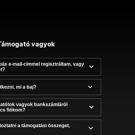
Támogató vagyok
ibás e-mail-címmel regisztráltam, vagy
et?
kezni, mi a baj?
atótok vagyok bankszámláról
incs fiókom?
oztatni a támogatási összeget,