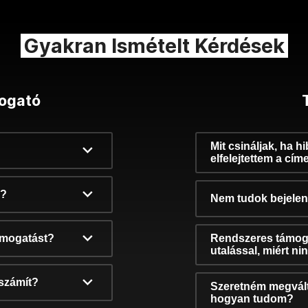
Gyakran Ismételt Kérdések
ogató
Mit csináljak, ha h
elfelejtettem a cím
k?
Nem tudok bejelent
támogatást?
Rendszeres támog
utalással, miért n
számít?
Szeretném megvált
hogyan tudom?