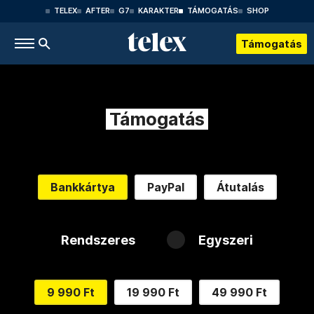
TELEX
AFTER
G7
KARAKTER
TÁMOGATÁS
SHOP
Támogatás
Támogatás
Bankkártya
PayPal
Átutalás
Rendszeres
Egyszeri
9 990 Ft
19 990 Ft
49 990 Ft