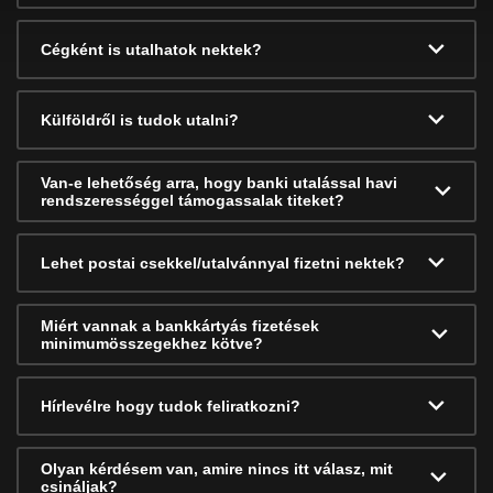
Cégként is utalhatok nektek?
Külföldről is tudok utalni?
Van-e lehetőség arra, hogy banki utalással havi
rendszerességgel támogassalak titeket?
Lehet postai csekkel/utalvánnyal fizetni nektek?
Miért vannak a bankkártyás fizetések
minimumösszegekhez kötve?
Hírlevélre hogy tudok feliratkozni?
Olyan kérdésem van, amire nincs itt válasz, mit
csináljak?