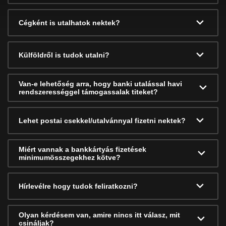
Cégként is utalhatok nektek?
Külföldről is tudok utalni?
Van-e lehetőség arra, hogy banki utalással havi
rendszerességgel támogassalak titeket?
Lehet postai csekkel/utalvánnyal fizetni nektek?
Miért vannak a bankkártyás fizetések
minimumösszegekhez kötve?
Hírlevélre hogy tudok feliratkozni?
Olyan kérdésem van, amire nincs itt válasz, mit
csináljak?