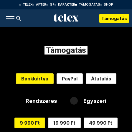
TELEX
AFTER
G7
KARAKTER
TÁMOGATÁS
SHOP
Támogatás
Támogatás
Bankkártya
PayPal
Átutalás
Rendszeres
Egyszeri
9 990 Ft
19 990 Ft
49 990 Ft