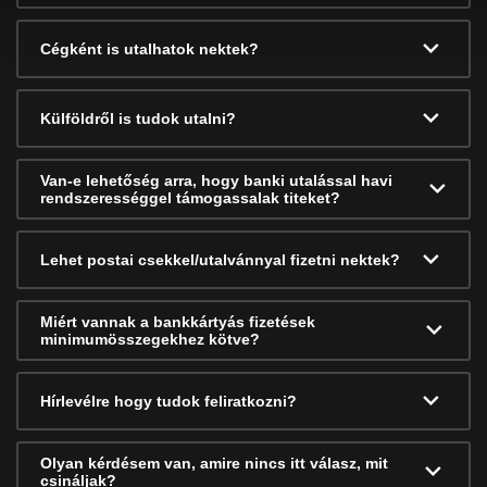
Cégként is utalhatok nektek?
Külföldről is tudok utalni?
Van-e lehetőség arra, hogy banki utalással havi
rendszerességgel támogassalak titeket?
Lehet postai csekkel/utalvánnyal fizetni nektek?
Miért vannak a bankkártyás fizetések
minimumösszegekhez kötve?
Hírlevélre hogy tudok feliratkozni?
Olyan kérdésem van, amire nincs itt válasz, mit
csináljak?