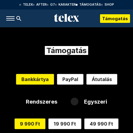
TELEX
AFTER
G7
KARAKTER
TÁMOGATÁS
SHOP
Támogatás
Támogatás
Bankkártya
PayPal
Átutalás
Rendszeres
Egyszeri
9 990 Ft
19 990 Ft
49 990 Ft