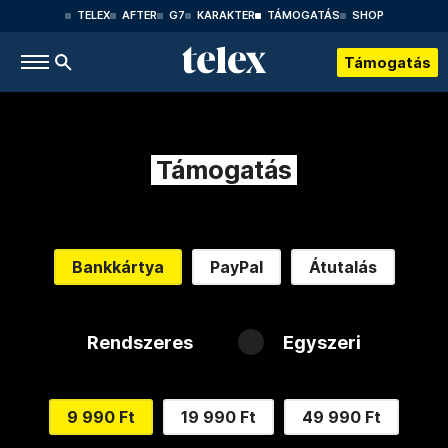
TELEX
AFTER
G7
KARAKTER
TÁMOGATÁS
SHOP
Támogatás
Támogatás
Bankkártya
PayPal
Átutalás
Rendszeres
Egyszeri
9 990 Ft
19 990 Ft
49 990 Ft