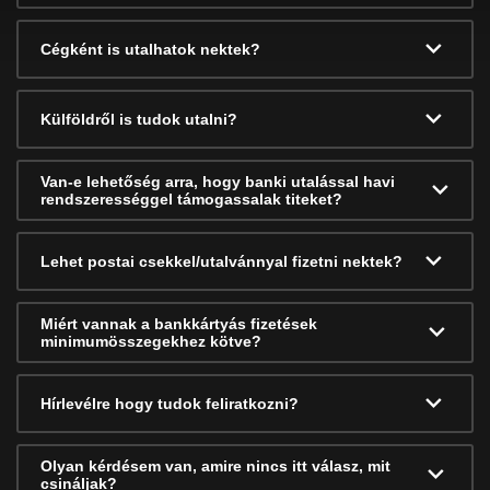
Cégként is utalhatok nektek?
Külföldről is tudok utalni?
Van-e lehetőség arra, hogy banki utalással havi
rendszerességgel támogassalak titeket?
Lehet postai csekkel/utalvánnyal fizetni nektek?
Miért vannak a bankkártyás fizetések
minimumösszegekhez kötve?
Hírlevélre hogy tudok feliratkozni?
Olyan kérdésem van, amire nincs itt válasz, mit
csináljak?