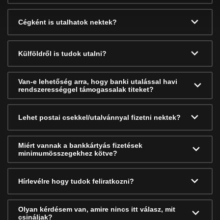
Cégként is utalhatok nektek?
Külföldről is tudok utalni?
Van-e lehetőség arra, hogy banki utalással havi
rendszerességgel támogassalak titeket?
Lehet postai csekkel/utalvánnyal fizetni nektek?
Miért vannak a bankkártyás fizetések
minimumösszegekhez kötve?
Hírlevélre hogy tudok feliratkozni?
Olyan kérdésem van, amire nincs itt válasz, mit
csináljak?