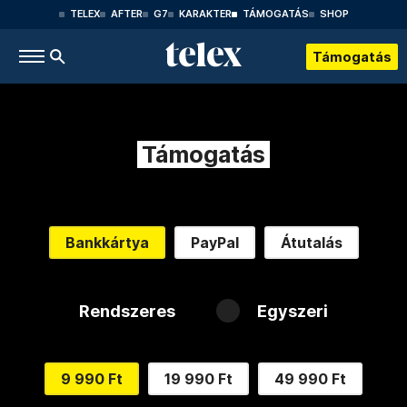
TELEX
AFTER
G7
KARAKTER
TÁMOGATÁS
SHOP
Támogatás
Támogatás
Bankkártya
PayPal
Átutalás
Rendszeres
Egyszeri
9 990 Ft
19 990 Ft
49 990 Ft