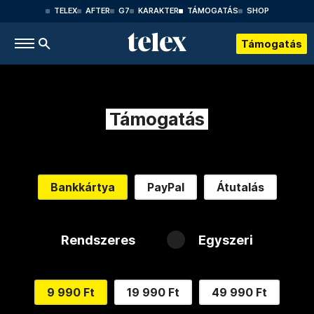
TELEX
AFTER
G7
KARAKTER
TÁMOGATÁS
SHOP
Támogatás
Támogatás
Bankkártya
PayPal
Átutalás
Rendszeres
Egyszeri
9 990 Ft
19 990 Ft
49 990 Ft