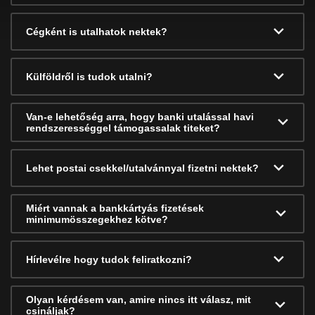
Cégként is utalhatok nektek?
Külföldről is tudok utalni?
Van-e lehetőség arra, hogy banki utalással havi
rendszerességgel támogassalak titeket?
Lehet postai csekkel/utalvánnyal fizetni nektek?
Miért vannak a bankkártyás fizetések
minimumösszegekhez kötve?
Hírlevélre hogy tudok feliratkozni?
Olyan kérdésem van, amire nincs itt válasz, mit
csináljak?