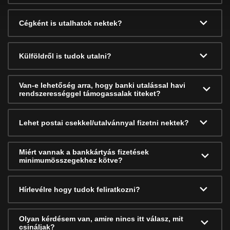
Cégként is utalhatok nektek?
Külföldről is tudok utalni?
Van-e lehetőség arra, hogy banki utalással havi
rendszerességgel támogassalak titeket?
Lehet postai csekkel/utalvánnyal fizetni nektek?
Miért vannak a bankkártyás fizetések
minimumösszegekhez kötve?
Hírlevélre hogy tudok feliratkozni?
Olyan kérdésem van, amire nincs itt válasz, mit
csináljak?