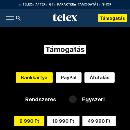
TELEX
AFTER
G7
KARAKTER
TÁMOGATÁS
SHOP
Támogatás
Támogatás
Bankkártya
PayPal
Átutalás
Rendszeres
Egyszeri
9 990 Ft
19 990 Ft
49 990 Ft