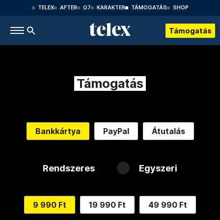
TELEX
AFTER
G7
KARAKTER
TÁMOGATÁS
SHOP
Támogatás
Támogatás
Bankkártya
PayPal
Átutalás
Rendszeres
Egyszeri
9 990 Ft
19 990 Ft
49 990 Ft