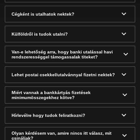
Cégként is utalhatok nektek?
Külföldről is tudok utalni?
Van-e lehetőség arra, hogy banki utalással havi
rendszerességgel támogassalak titeket?
Lehet postai csekkel/utalvánnyal fizetni nektek?
Miért vannak a bankkártyás fizetések
minimumösszegekhez kötve?
Hírlevélre hogy tudok feliratkozni?
Olyan kérdésem van, amire nincs itt válasz, mit
csináljak?