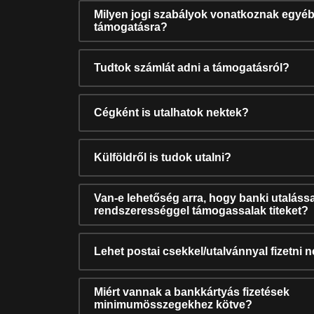
Milyen jogi szabályok vonatkoznak egyéb
támogatásra?
Tudtok számlát adni a támogatásról?
Cégként is utalhatok nektek?
Külföldről is tudok utalni?
Van-e lehetőség arra, hogy banki utalássa
rendszerességgel támogassalak titeket?
Lehet postai csekkel/utalvánnyal fizetni 
Miért vannak a bankkártyás fizetések
minimumösszegekhez kötve?