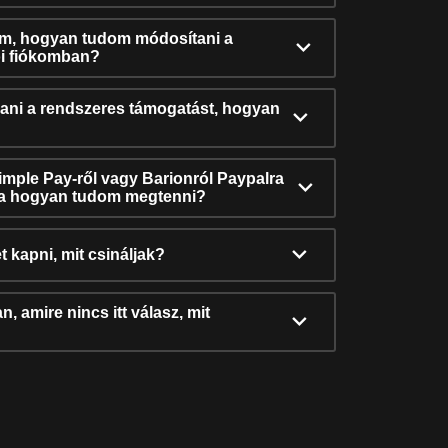
ám, hogyan tudom módosítani a
i fiókomban?
ni a rendszeres támogatást, hogyan
Simple Pay-ről vagy Barionról Paypalra
ra hogyan tudom megtenni?
t kapni, mit csináljak?
, amire nincs itt válasz, mit