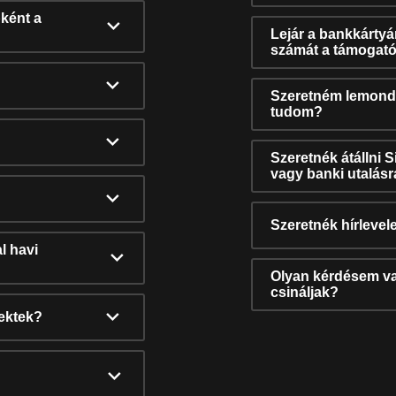
ként a
Lejár a bankkárty
számát a támogató
Szeretném lemonda
tudom?
Szeretnék átállni 
vagy banki utalás
Szeretnék hírlevele
l havi
Olyan kérdésem van
csináljak?
nektek?