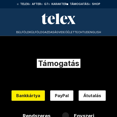
TELEX
AFTER
G7
KARAKTER
TÁMOGATÁS
SHOP
BELFÖLD
KÜLFÖLD
GAZDASÁG
VIDEÓ
ÉLET
TECHTUD
ENGLISH
Támogatás
Bankkártya
PayPal
Átutalás
Rendszeres
Egyszeri