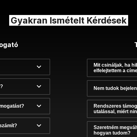
Gyakran Ismételt Kérdések
ogató
Mit csináljak, ha h
elfelejtettem a cím
k?
Nem tudok bejelent
támogatást?
Rendszeres támog
utalással, miért n
számít?
Szeretném megvált
hogyan tudom?