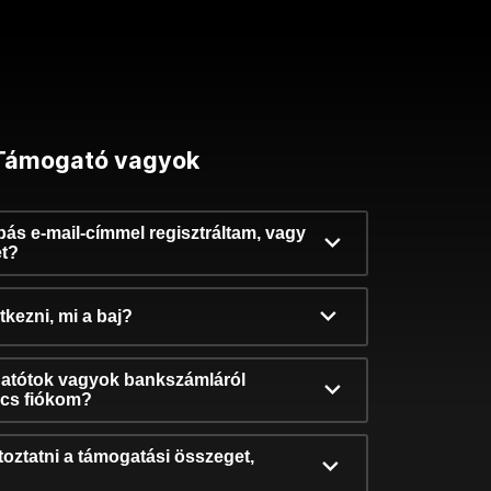
Támogató vagyok
ibás e-mail-címmel regisztráltam, vagy
et?
kezni, mi a baj?
atótok vagyok bankszámláról
incs fiókom?
oztatni a támogatási összeget,