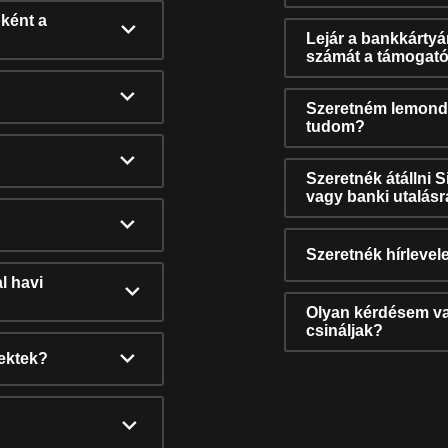
ként a
Lejár a bankkárty
számát a támogató
Szeretném lemonda
tudom?
Szeretnék átállni 
vagy banki utalás
Szeretnék hírlevele
l havi
Olyan kérdésem van
csináljak?
nektek?