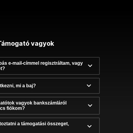
Támogató vagyok
ibás e-mail-címmel regisztráltam, vagy
et?
kezni, mi a baj?
atótok vagyok bankszámláról
incs fiókom?
oztatni a támogatási összeget,