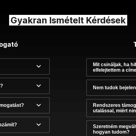
Gyakran Ismételt Kérdések
ogató
Mit csináljak, ha h
elfelejtettem a cím
k?
Nem tudok bejelent
támogatást?
Rendszeres támog
utalással, miért n
számít?
Szeretném megvált
hogyan tudom?