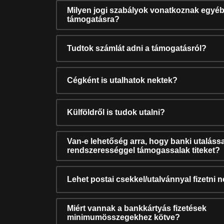
Milyen jogi szabályok vonatkoznak egyéb
támogatásra?
Tudtok számlát adni a támogatásról?
Cégként is utalhatok nektek?
Külföldről is tudok utalni?
Van-e lehetőség arra, hogy banki utalássa
rendszerességgel támogassalak titeket?
Lehet postai csekkel/utalvánnyal fizetni 
Miért vannak a bankkártyás fizetések
minimumösszegekhez kötve?