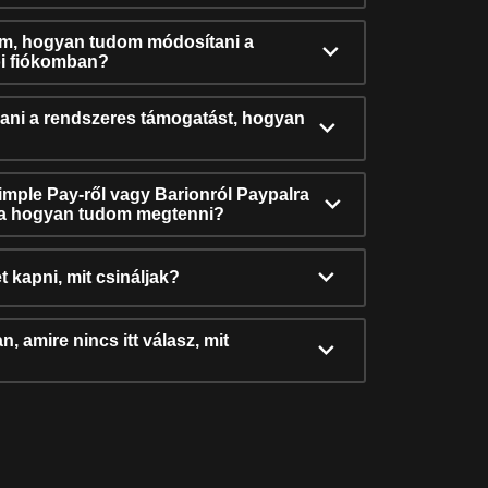
ám, hogyan tudom módosítani a
i fiókomban?
ni a rendszeres támogatást, hogyan
Simple Pay-ről vagy Barionról Paypalra
ra hogyan tudom megtenni?
t kapni, mit csináljak?
, amire nincs itt válasz, mit