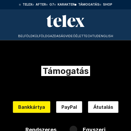
TELEX
AFTER
G7
KARAKTER
TÁMOGATÁS
SHOP
BELFÖLD
KÜLFÖLD
GAZDASÁG
VIDEÓ
ÉLET
TECHTUD
ENGLISH
Támogatás
Bankkártya
PayPal
Átutalás
Rendszeres
Egyszeri