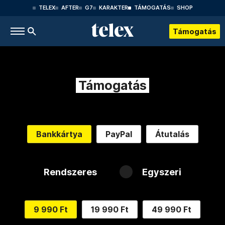
TELEX
AFTER
G7
KARAKTER
TÁMOGATÁS
SHOP
Támogatás
Támogatás
Bankkártya
PayPal
Átutalás
Rendszeres
Egyszeri
9 990 Ft
19 990 Ft
49 990 Ft