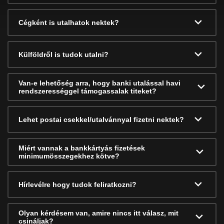
Cégként is utalhatok nektek?
Külföldről is tudok utalni?
Van-e lehetőség arra, hogy banki utalással havi
rendszerességgel támogassalak titeket?
Lehet postai csekkel/utalvánnyal fizetni nektek?
Miért vannak a bankkártyás fizetések
minimumösszegekhez kötve?
Hírlevélre hogy tudok feliratkozni?
Olyan kérdésem van, amire nincs itt válasz, mit
csináljak?