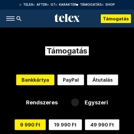
TELEX
AFTER
G7
KARAKTER
TÁMOGATÁS
SHOP
Támogatás
Támogatás
Bankkártya
PayPal
Átutalás
Rendszeres
Egyszeri
9 990 Ft
19 990 Ft
49 990 Ft