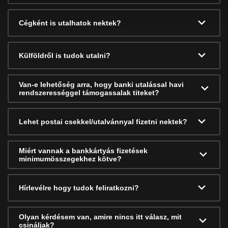
Cégként is utalhatok nektek?
Külföldről is tudok utalni?
Van-e lehetőség arra, hogy banki utalással havi
rendszerességgel támogassalak titeket?
Lehet postai csekkel/utalvánnyal fizetni nektek?
Miért vannak a bankkártyás fizetések
minimumösszegekhez kötve?
Hírlevélre hogy tudok feliratkozni?
Olyan kérdésem van, amire nincs itt válasz, mit
csináljak?