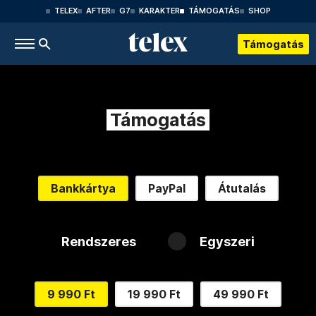
TELEX
AFTER
G7
KARAKTER
TÁMOGATÁS
SHOP
Támogatás
Támogatás
Bankkártya
PayPal
Átutalás
Rendszeres
Egyszeri
9 990 Ft
19 990 Ft
49 990 Ft