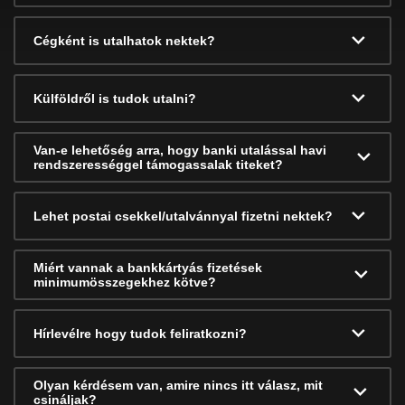
Cégként is utalhatok nektek?
Külföldről is tudok utalni?
Van-e lehetőség arra, hogy banki utalással havi
rendszerességgel támogassalak titeket?
Lehet postai csekkel/utalvánnyal fizetni nektek?
Miért vannak a bankkártyás fizetések
minimumösszegekhez kötve?
Hírlevélre hogy tudok feliratkozni?
Olyan kérdésem van, amire nincs itt válasz, mit
csináljak?