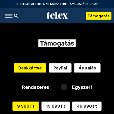
TELEX
AFTER
G7
KARAKTER
TÁMOGATÁS
SHOP
Támogatás
Támogatás
Bankkártya
PayPal
Átutalás
Rendszeres
Egyszeri
9 990 Ft
19 990 Ft
49 990 Ft