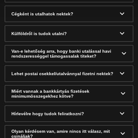
Cégként is utalhatok nektek?
Külföldről is tudok utalni?
Van-e lehetőség arra, hogy banki utalással havi
rendszerességgel támogassalak titeket?
Lehet postai csekkel/utalvánnyal fizetni nektek?
Miért vannak a bankkártyás fizetések
minimumösszegekhez kötve?
Hírlevélre hogy tudok feliratkozni?
Olyan kérdésem van, amire nincs itt válasz, mit
csináljak?