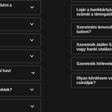
ként a
Lejár a bankkárty
számát a támogató
Szeretném lemonda
tudom?
Szeretnék átállni 
vagy banki utalás
Szeretnék hírlevele
l havi
Olyan kérdésem van
csináljak?
nektek?