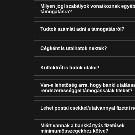
Milyen jogi szabályok vonatkoznak egyéb
támogatásra?
Tudtok számlát adni a támogatásról?
Cégként is utalhatok nektek?
Külföldről is tudok utalni?
Van-e lehetőség arra, hogy banki utalássa
rendszerességgel támogassalak titeket?
Lehet postai csekkel/utalvánnyal fizetni 
Miért vannak a bankkártyás fizetések
minimumösszegekhez kötve?