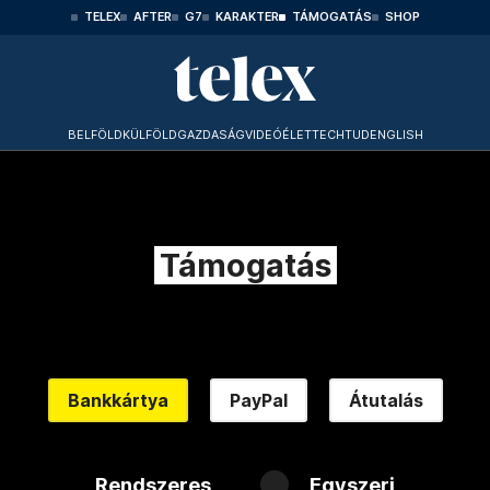
TELEX
AFTER
G7
KARAKTER
TÁMOGATÁS
SHOP
BELFÖLD
KÜLFÖLD
GAZDASÁG
VIDEÓ
ÉLET
TECHTUD
ENGLISH
Támogatás
Bankkártya
PayPal
Átutalás
Rendszeres
Egyszeri