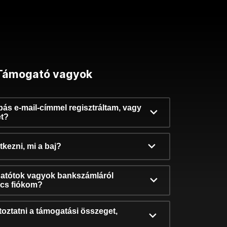
Támogató vagyok
ibás e-mail-címmel regisztráltam, vagy
et?
kezni, mi a baj?
atótok vagyok bankszámláról
incs fiókom?
oztatni a támogatási összeget,