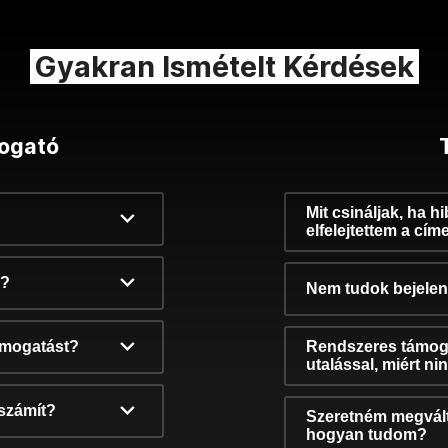
Gyakran Ismételt Kérdések
ogató
Mit csináljak, ha h
elfelejtettem a cím
k?
Nem tudok bejelent
támogatást?
Rendszeres támog
utalással, miért n
számít?
Szeretném megvált
hogyan tudom?