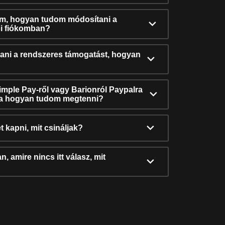
ám, hogyan tudom módosítani a
i fiókomban?
ni a rendszeres támogatást, hogyan
Simple Pay-ről vagy Barionról Paypalra
ra hogyan tudom megtenni?
t kapni, mit csináljak?
, amire nincs itt válasz, mit