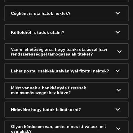
Cégként is utalhatok nektek?
Külföldről is tudok utalni?
Van-e lehetőség arra, hogy banki utalással havi
rendszerességgel támogassalak titeket?
Lehet postai csekkel/utalvánnyal fizetni nektek?
Miért vannak a bankkártyás fizetések
minimumösszegekhez kötve?
Hírlevélre hogy tudok feliratkozni?
Olyan kérdésem van, amire nincs itt válasz, mit
csináljak?