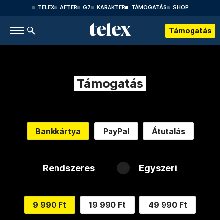
TELEX
AFTER
G7
KARAKTER
TÁMOGATÁS
SHOP
Támogatás
Támogatás
Bankkártya
PayPal
Átutalás
Rendszeres
Egyszeri
9 990 Ft
19 990 Ft
49 990 Ft