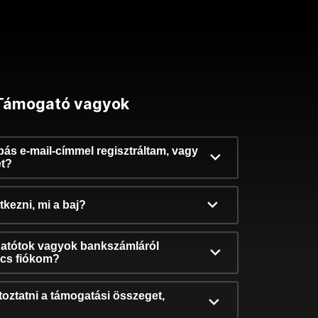
Támogató vagyok
ibás e-mail-címmel regisztráltam, vagy
et?
kezni, mi a baj?
atótok vagyok bankszámláról
incs fiókom?
oztatni a támogatási összeget,