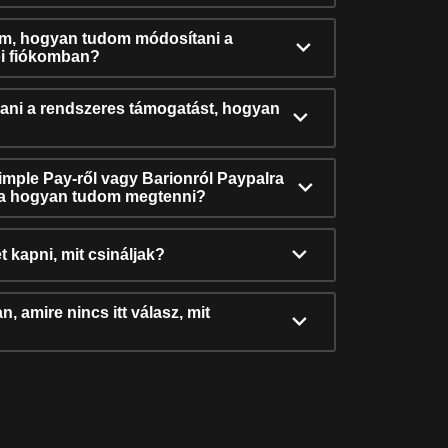
ám, hogyan tudom módosítani a
i fiókomban?
ni a rendszeres támogatást, hogyan
Simple Pay-ről vagy Barionról Paypalra
ra hogyan tudom megtenni?
t kapni, mit csináljak?
, amire nincs itt válasz, mit