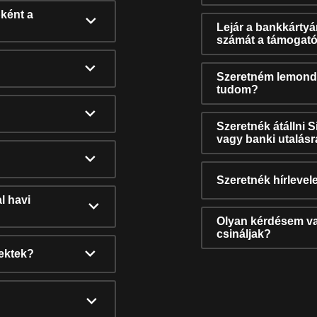
ként a
Lejár a bankkárty
számát a támogató
Szeretném lemonda
tudom?
Szeretnék átállni 
vagy banki utalás
Szeretnék hírlevele
l havi
Olyan kérdésem van
csináljak?
nektek?