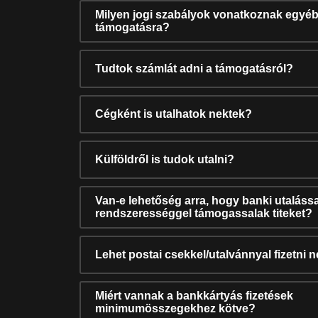
Milyen jogi szabályok vonatkoznak egyéb
támogatásra?
Tudtok számlát adni a támogatásról?
Cégként is utalhatok nektek?
Külföldről is tudok utalni?
Van-e lehetőség arra, hogy banki utalássa
rendszerességgel támogassalak titeket?
Lehet postai csekkel/utalvánnyal fizetni 
Miért vannak a bankkártyás fizetések
minimumösszegekhez kötve?