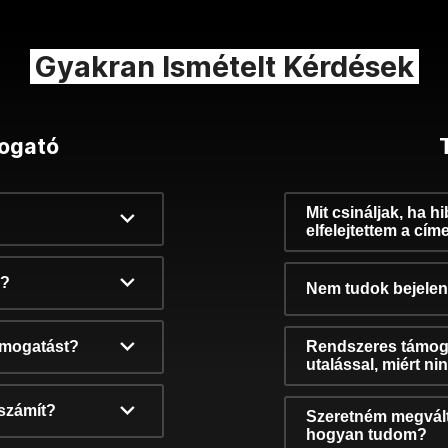
Gyakran Ismételt Kérdések
ogató
Mit csináljak, ha h
elfelejtettem a cím
k?
Nem tudok bejelent
támogatást?
Rendszeres támog
utalással, miért n
számít?
Szeretném megvált
hogyan tudom?