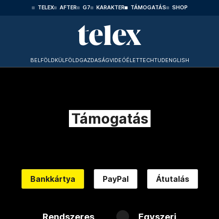
TELEX
AFTER
G7
KARAKTER
TÁMOGATÁS
SHOP
BELFÖLD
KÜLFÖLD
GAZDASÁG
VIDEÓ
ÉLET
TECHTUD
ENGLISH
Támogatás
Bankkártya
PayPal
Átutalás
Rendszeres
Egyszeri