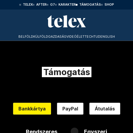
TELEX
AFTER
G7
KARAKTER
TÁMOGATÁS
SHOP
BELFÖLD
KÜLFÖLD
GAZDASÁG
VIDEÓ
ÉLET
TECHTUD
ENGLISH
Támogatás
Bankkártya
PayPal
Átutalás
Rendszeres
Egyszeri