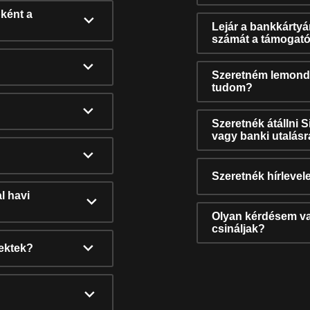
ként a
Lejár a bankkárty
számát a támogató
Szeretném lemonda
tudom?
Szeretnék átállni 
vagy banki utalás
Szeretnék hírlevele
l havi
Olyan kérdésem van
csináljak?
nektek?