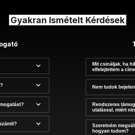
Gyakran Ismételt Kérdések
ogató
Mit csináljak, ha h
elfelejtettem a cím
k?
Nem tudok bejelent
támogatást?
Rendszeres támog
utalással, miért n
számít?
Szeretném megvált
hogyan tudom?