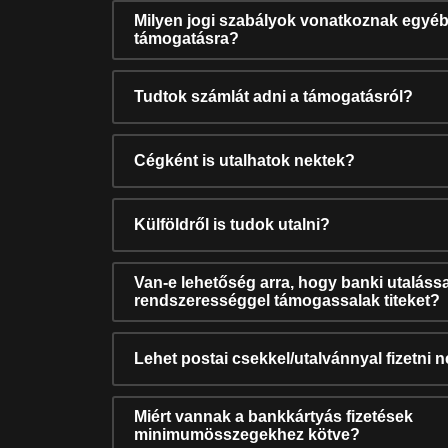
Milyen jogi szabályok vonatkoznak egyéb
támogatásra?
Tudtok számlát adni a támogatásról?
Cégként is utalhatok nektek?
Külföldről is tudok utalni?
Van-e lehetőség arra, hogy banki utalássa
rendszerességgel támogassalak titeket?
Lehet postai csekkel/utalvánnyal fizetni 
Miért vannak a bankkártyás fizetések
minimumösszegekhez kötve?