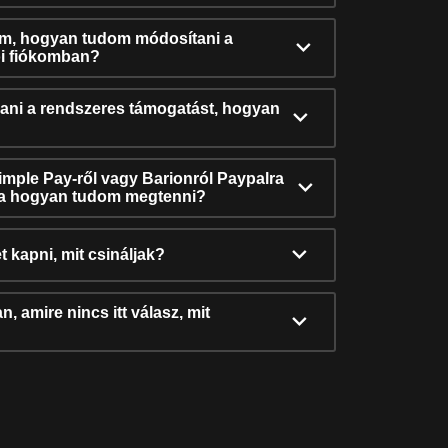
ám, hogyan tudom módosítani a
i fiókomban?
ni a rendszeres támogatást, hogyan
Simple Pay-ről vagy Barionról Paypalra
ra hogyan tudom megtenni?
t kapni, mit csináljak?
, amire nincs itt válasz, mit