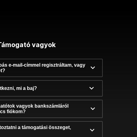
Támogató vagyok
ibás e-mail-címmel regisztráltam, vagy
et?
kezni, mi a baj?
atótok vagyok bankszámláról
incs fiókom?
oztatni a támogatási összeget,