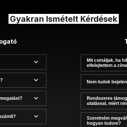
Gyakran Ismételt Kérdések
ogató
Mit csináljak, ha h
elfelejtettem a cím
k?
Nem tudok bejelent
támogatást?
Rendszeres támog
utalással, miért n
számít?
Szeretném megvált
hogyan tudom?