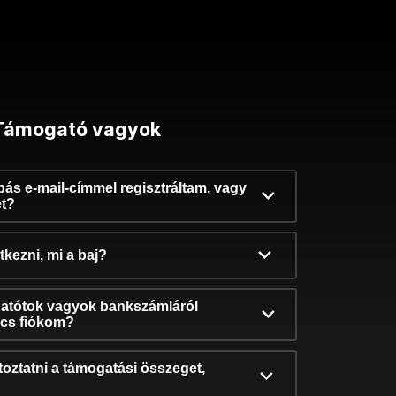
Támogató vagyok
ibás e-mail-címmel regisztráltam, vagy
et?
kezni, mi a baj?
atótok vagyok bankszámláról
incs fiókom?
oztatni a támogatási összeget,