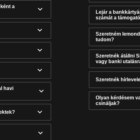
ként a
Lejár a bankkárty
számát a támogató
Szeretném lemonda
tudom?
Szeretnék átállni 
vagy banki utalás
Szeretnék hírlevele
l havi
Olyan kérdésem van
csináljak?
nektek?