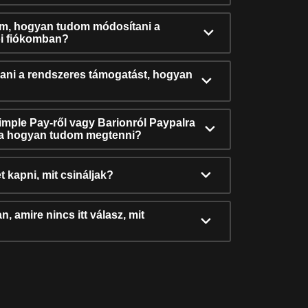
ám, hogyan tudom módosítani a
i fiókomban?
ni a rendszeres támogatást, hogyan
Simple Pay-ről vagy Barionról Paypalra
ra hogyan tudom megtenni?
t kapni, mit csináljak?
, amire nincs itt válasz, mit