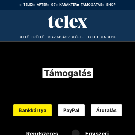
TELEX
AFTER
G7
KARAKTER
TÁMOGATÁS
SHOP
BELFÖLD
KÜLFÖLD
GAZDASÁG
VIDEÓ
ÉLET
TECHTUD
ENGLISH
Támogatás
Bankkártya
PayPal
Átutalás
Rendszeres
Egyszeri