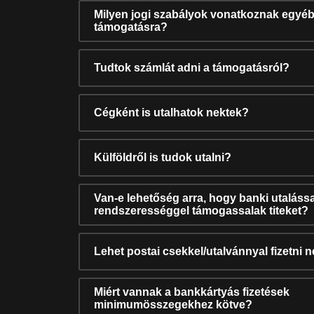
Milyen jogi szabályok vonatkoznak egyéb
támogatásra?
Tudtok számlát adni a támogatásról?
Cégként is utalhatok nektek?
Külföldről is tudok utalni?
Van-e lehetőség arra, hogy banki utalássa
rendszerességgel támogassalak titeket?
Lehet postai csekkel/utalvánnyal fizetni 
Miért vannak a bankkártyás fizetések
minimumösszegekhez kötve?