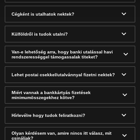
Cégként is utalhatok nektek?
Külföldről is tudok utalni?
Van-e lehetőség arra, hogy banki utalással havi
rendszerességgel támogassalak titeket?
Lehet postai csekkel/utalvánnyal fizetni nektek?
Miért vannak a bankkártyás fizetések
minimumösszegekhez kötve?
Hírlevélre hogy tudok feliratkozni?
Olyan kérdésem van, amire nincs itt válasz, mit
csináljak?