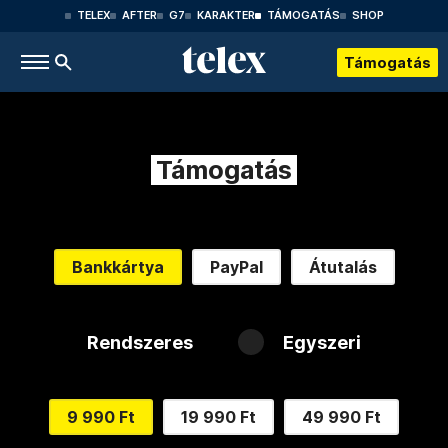
TELEX
AFTER
G7
KARAKTER
TÁMOGATÁS
SHOP
Támogatás
Támogatás
Bankkártya
PayPal
Átutalás
Rendszeres
Egyszeri
9 990 Ft
19 990 Ft
49 990 Ft