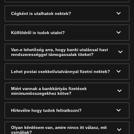
Cégként is utalhatok nektek?
Külföldről is tudok utalni?
Van-e lehetőség arra, hogy banki utalással havi
rendszerességgel támogassalak titeket?
Lehet postai csekkel/utalvánnyal fizetni nektek?
Miért vannak a bankkártyás fizetések
minimumösszegekhez kötve?
Hírlevélre hogy tudok feliratkozni?
Olyan kérdésem van, amire nincs itt válasz, mit
csináljak?