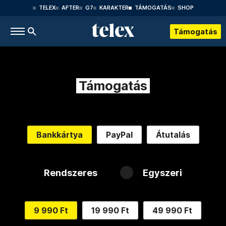
TELEX
AFTER
G7
KARAKTER
TÁMOGATÁS
SHOP
Támogatás
Támogatás
Bankkártya
PayPal
Átutalás
Rendszeres
Egyszeri
9 990 Ft
19 990 Ft
49 990 Ft