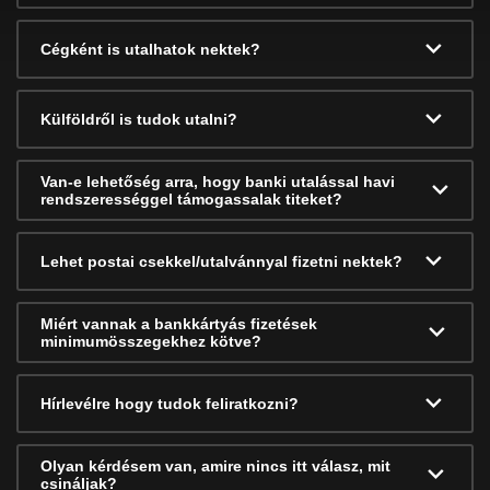
Cégként is utalhatok nektek?
Külföldről is tudok utalni?
Van-e lehetőség arra, hogy banki utalással havi
rendszerességgel támogassalak titeket?
Lehet postai csekkel/utalvánnyal fizetni nektek?
Miért vannak a bankkártyás fizetések
minimumösszegekhez kötve?
Hírlevélre hogy tudok feliratkozni?
Olyan kérdésem van, amire nincs itt válasz, mit
csináljak?