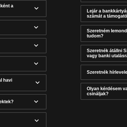
ként a
Lejár a bankkárty
számát a támogató
Szeretném lemonda
tudom?
Szeretnék átállni 
vagy banki utalás
Szeretnék hírlevele
l havi
Olyan kérdésem van
csináljak?
nektek?