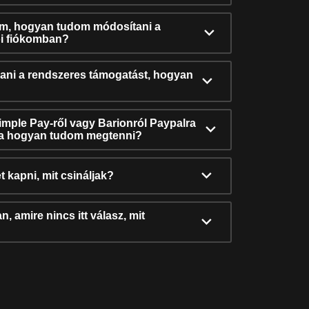
ám, hogyan tudom módosítani a
i fiókomban?
ni a rendszeres támogatást, hogyan
Simple Pay-ről vagy Barionról Paypalra
ra hogyan tudom megtenni?
t kapni, mit csináljak?
, amire nincs itt válasz, mit