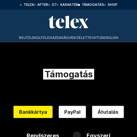
TELEX
AFTER
G7
KARAKTER
TÁMOGATÁS
SHOP
BELFÖLD
KÜLFÖLD
GAZDASÁG
VIDEÓ
ÉLET
TECHTUD
ENGLISH
Támogatás
Bankkártya
PayPal
Átutalás
Rendszeres
Egyszeri