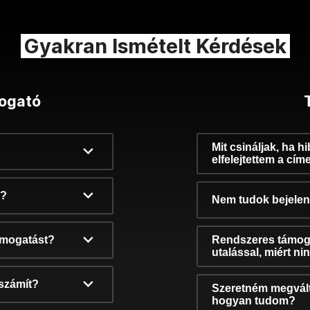
Gyakran Ismételt Kérdések
ogató
Mit csináljak, ha h
elfelejtettem a cím
k?
Nem tudok bejelent
támogatást?
Rendszeres támog
utalással, miért n
számít?
Szeretném megvált
hogyan tudom?