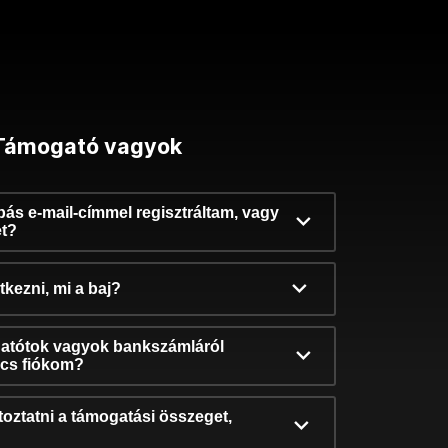
Támogató vagyok
ibás e-mail-címmel regisztráltam, vagy
et?
kezni, mi a baj?
atótok vagyok bankszámláról
incs fiókom?
oztatni a támogatási összeget,