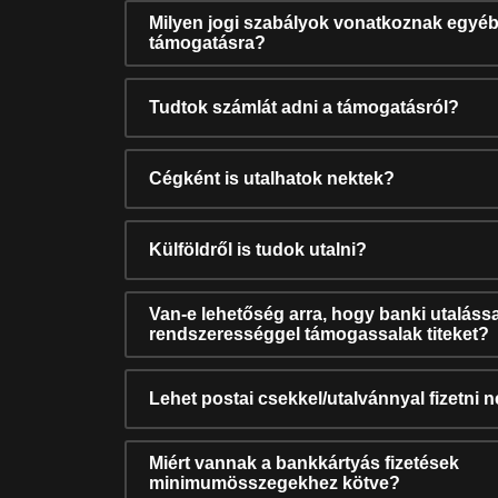
Milyen jogi szabályok vonatkoznak egyéb
támogatásra?
Tudtok számlát adni a támogatásról?
Cégként is utalhatok nektek?
Külföldről is tudok utalni?
Van-e lehetőség arra, hogy banki utalássa
rendszerességgel támogassalak titeket?
Lehet postai csekkel/utalvánnyal fizetni 
Miért vannak a bankkártyás fizetések
minimumösszegekhez kötve?