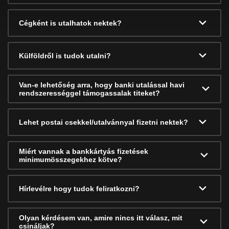
Cégként is utalhatok nektek?
Külföldről is tudok utalni?
Van-e lehetőség arra, hogy banki utalással havi
rendszerességgel támogassalak titeket?
Lehet postai csekkel/utalvánnyal fizetni nektek?
Miért vannak a bankkártyás fizetések
minimumösszegekhez kötve?
Hírlevélre hogy tudok feliratkozni?
Olyan kérdésem van, amire nincs itt válasz, mit
csináljak?