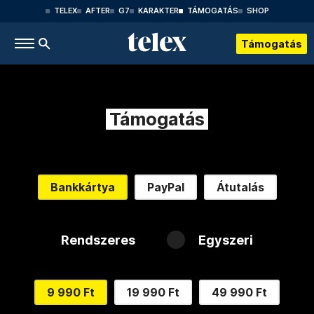
TELEX
AFTER
G7
KARAKTER
TÁMOGATÁS
SHOP
Támogatás
Támogatás
Bankkártya
PayPal
Átutalás
Rendszeres
Egyszeri
9 990 Ft
19 990 Ft
49 990 Ft