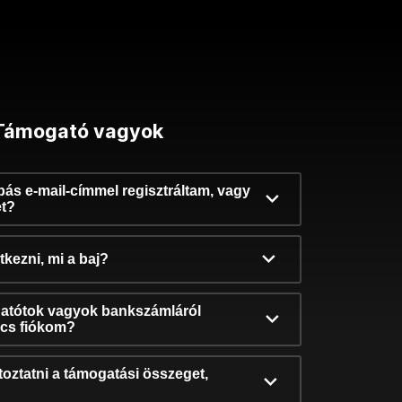
Támogató vagyok
ibás e-mail-címmel regisztráltam, vagy
et?
kezni, mi a baj?
atótok vagyok bankszámláról
incs fiókom?
oztatni a támogatási összeget,