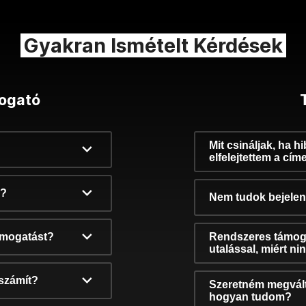
Gyakran Ismételt Kérdések
ogató
Mit csináljak, ha h
elfelejtettem a cím
k?
Nem tudok bejelent
támogatást?
Rendszeres támog
utalással, miért n
számít?
Szeretném megvált
hogyan tudom?