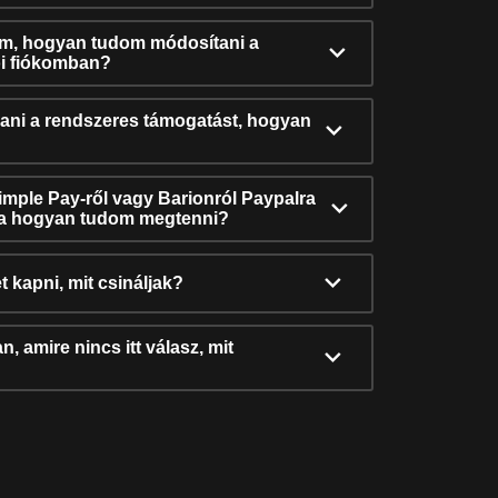
ám, hogyan tudom módosítani a
i fiókomban?
ni a rendszeres támogatást, hogyan
Simple Pay-ről vagy Barionról Paypalra
ra hogyan tudom megtenni?
t kapni, mit csináljak?
, amire nincs itt válasz, mit