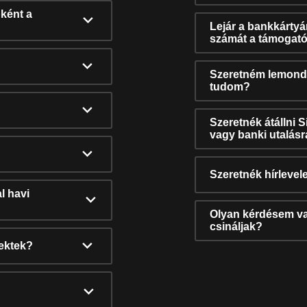
ként a
Lejár a bankkárty
számát a támogató
Szeretném lemonda
tudom?
Szeretnék átállni 
vagy banki utalás
Szeretnék hírlevele
l havi
Olyan kérdésem van
csináljak?
nektek?