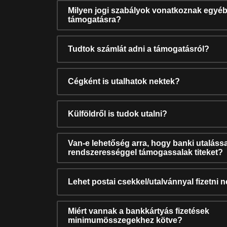
Milyen jogi szabályok vonatkoznak egyéb
támogatásra?
Tudtok számlát adni a támogatásról?
Cégként is utalhatok nektek?
Külföldről is tudok utalni?
Van-e lehetőség arra, hogy banki utalássa
rendszerességgel támogassalak titeket?
Lehet postai csekkel/utalvánnyal fizetni 
Miért vannak a bankkártyás fizetések
minimumösszegekhez kötve?