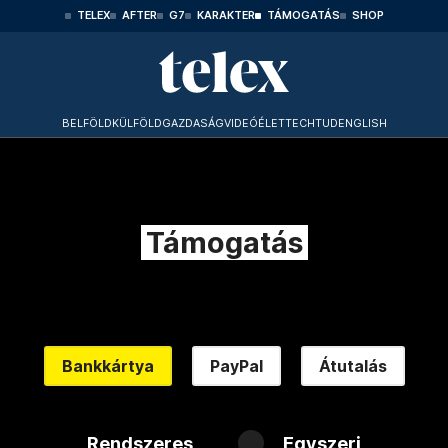
TELEX
AFTER
G7
KARAKTER
TÁMOGATÁS
SHOP
BELFÖLD
KÜLFÖLD
GAZDASÁG
VIDEÓ
ÉLET
TECHTUD
ENGLISH
Támogatás
Bankkártya
PayPal
Átutalás
Rendszeres
Egyszeri