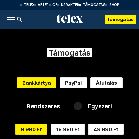
TELEX
AFTER
G7
KARAKTER
TÁMOGATÁS
SHOP
Támogatás
Támogatás
Bankkártya
PayPal
Átutalás
Rendszeres
Egyszeri
9 990 Ft
19 990 Ft
49 990 Ft