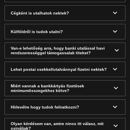
Cégként is utalhatok nektek?
Külföldről is tudok utalni?
Van-e lehetőség arra, hogy banki utalással havi
rendszerességgel támogassalak titeket?
Lehet postai csekkel/utalvánnyal fizetni nektek?
Miért vannak a bankkártyás fizetések
minimumösszegekhez kötve?
Hírlevélre hogy tudok feliratkozni?
Olyan kérdésem van, amire nincs itt válasz, mit
csináljak?