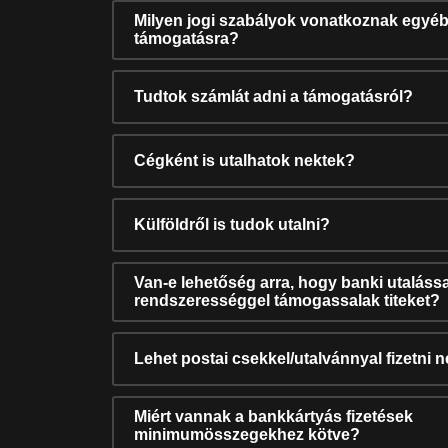
Milyen jogi szabályok vonatkoznak egyéb
támogatásra?
Tudtok számlát adni a támogatásról?
Cégként is utalhatok nektek?
Külföldről is tudok utalni?
Van-e lehetőség arra, hogy banki utalássa
rendszerességgel támogassalak titeket?
Lehet postai csekkel/utalvánnyal fizetni 
Miért vannak a bankkártyás fizetések
minimumösszegekhez kötve?