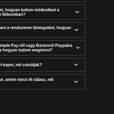
ám, hogyan tudom módosítani a
i fiókomban?
ni a rendszeres támogatást, hogyan
Simple Pay-ről vagy Barionról Paypalra
ra hogyan tudom megtenni?
t kapni, mit csináljak?
, amire nincs itt válasz, mit