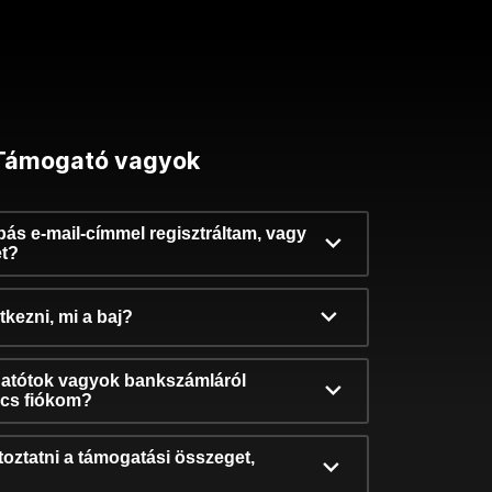
Támogató vagyok
ibás e-mail-címmel regisztráltam, vagy
et?
kezni, mi a baj?
atótok vagyok bankszámláról
incs fiókom?
oztatni a támogatási összeget,