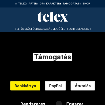
TELEX
AFTER
G7
KARAKTER
TÁMOGATÁS
SHOP
BELFÖLD
KÜLFÖLD
GAZDASÁG
VIDEÓ
ÉLET
TECHTUD
ENGLISH
Támogatás
Bankkártya
PayPal
Átutalás
Rendszeres
Egyszeri