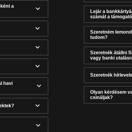
ként a
Lejár a bankkárty
számát a támogató
Szeretném lemonda
tudom?
Szeretnék átállni 
vagy banki utalás
Szeretnék hírlevele
l havi
Olyan kérdésem van
csináljak?
nektek?