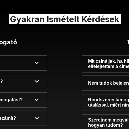
Gyakran Ismételt Kérdések
ogató
Mit csináljak, ha h
elfelejtettem a cím
k?
Nem tudok bejelent
támogatást?
Rendszeres támog
utalással, miért n
számít?
Szeretném megvált
hogyan tudom?