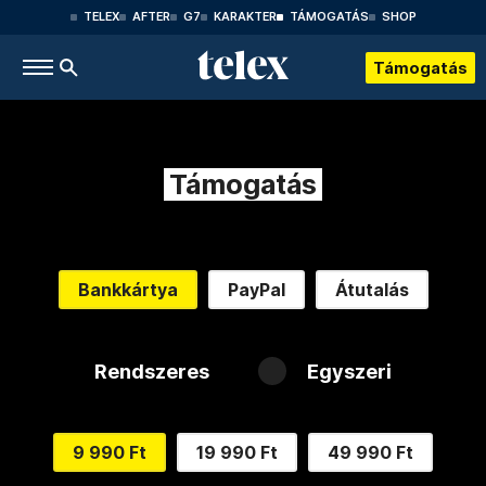
TELEX
AFTER
G7
KARAKTER
TÁMOGATÁS
SHOP
Támogatás
Támogatás
Bankkártya
PayPal
Átutalás
Rendszeres
Egyszeri
9 990 Ft
19 990 Ft
49 990 Ft