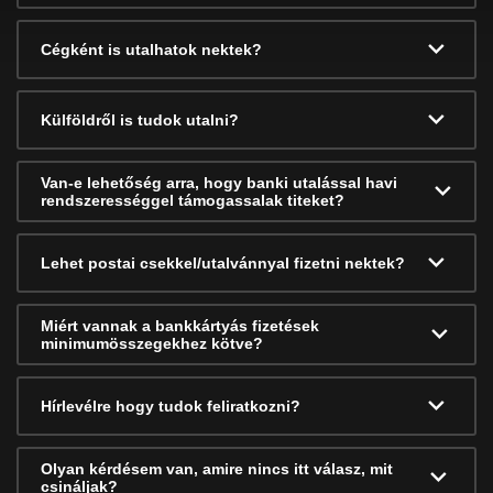
Cégként is utalhatok nektek?
Külföldről is tudok utalni?
Van-e lehetőség arra, hogy banki utalással havi
rendszerességgel támogassalak titeket?
Lehet postai csekkel/utalvánnyal fizetni nektek?
Miért vannak a bankkártyás fizetések
minimumösszegekhez kötve?
Hírlevélre hogy tudok feliratkozni?
Olyan kérdésem van, amire nincs itt válasz, mit
csináljak?