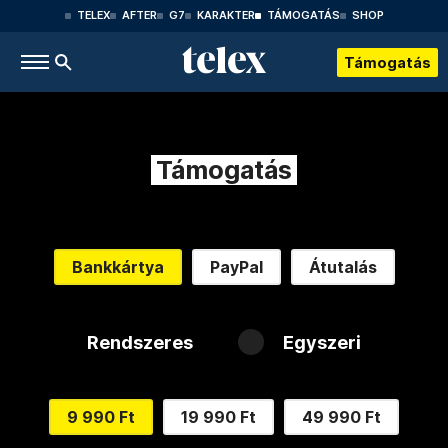
TELEX
AFTER
G7
KARAKTER
TÁMOGATÁS
SHOP
Támogatás
Támogatás
Bankkártya
PayPal
Átutalás
Rendszeres
Egyszeri
9 990 Ft
19 990 Ft
49 990 Ft