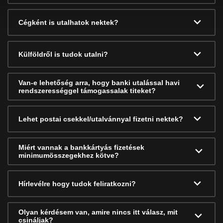
Cégként is utalhatok nektek?
Külföldről is tudok utalni?
Van-e lehetőség arra, hogy banki utalással havi
rendszerességgel támogassalak titeket?
Lehet postai csekkel/utalvánnyal fizetni nektek?
Miért vannak a bankkártyás fizetések
minimumösszegekhez kötve?
Hírlevélre hogy tudok feliratkozni?
Olyan kérdésem van, amire nincs itt válasz, mit
csináljak?