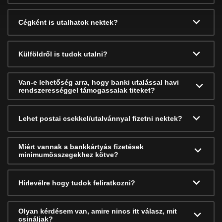
Cégként is utalhatok nektek?
Külföldről is tudok utalni?
Van-e lehetőség arra, hogy banki utalással havi
rendszerességgel támogassalak titeket?
Lehet postai csekkel/utalvánnyal fizetni nektek?
Miért vannak a bankkártyás fizetések
minimumösszegekhez kötve?
Hírlevélre hogy tudok feliratkozni?
Olyan kérdésem van, amire nincs itt válasz, mit
csináljak?