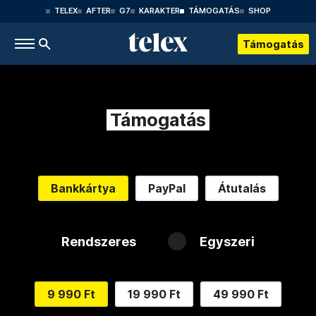
TELEX
AFTER
G7
KARAKTER
TÁMOGATÁS
SHOP
Támogatás
Támogatás
Bankkártya
PayPal
Átutalás
Rendszeres
Egyszeri
9 990 Ft
19 990 Ft
49 990 Ft