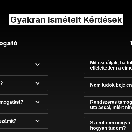
Gyakran Ismételt Kérdések
ogató
Mit csináljak, ha h
elfelejtettem a cím
k?
Nem tudok bejelent
támogatást?
Rendszeres támog
utalással, miért n
számít?
Szeretném megvált
hogyan tudom?