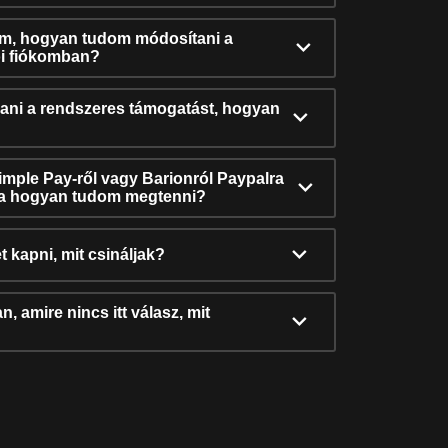
ám, hogyan tudom módosítani a
i fiókomban?
ni a rendszeres támogatást, hogyan
Simple Pay-ről vagy Barionról Paypalra
ra hogyan tudom megtenni?
t kapni, mit csináljak?
, amire nincs itt válasz, mit