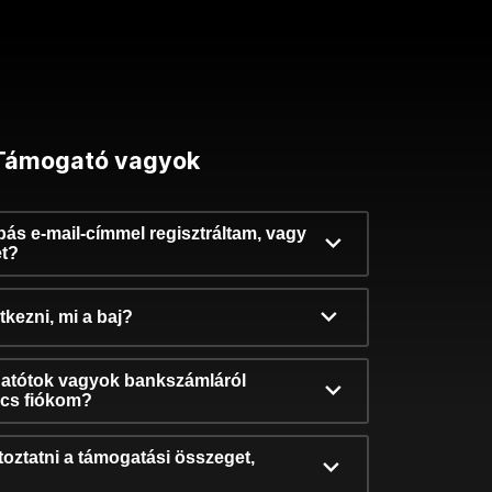
Támogató vagyok
ibás e-mail-címmel regisztráltam, vagy
et?
kezni, mi a baj?
atótok vagyok bankszámláról
incs fiókom?
oztatni a támogatási összeget,