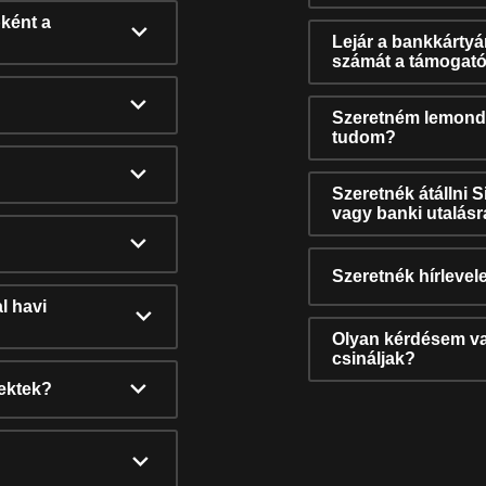
ként a
Lejár a bankkárty
számát a támogató
Szeretném lemonda
tudom?
Szeretnék átállni 
vagy banki utalás
Szeretnék hírlevele
l havi
Olyan kérdésem van
csináljak?
nektek?