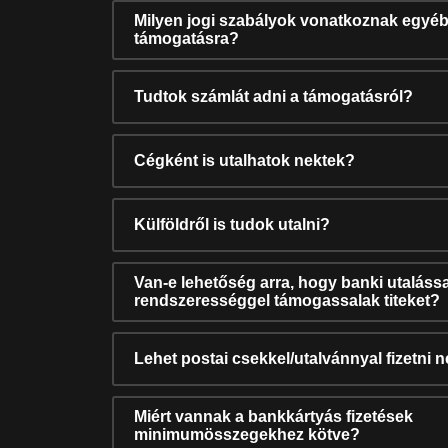
Milyen jogi szabályok vonatkoznak egyéb
támogatásra?
Tudtok számlát adni a támogatásról?
Cégként is utalhatok nektek?
Külföldről is tudok utalni?
Van-e lehetőség arra, hogy banki utalássa
rendszerességgel támogassalak titeket?
Lehet postai csekkel/utalvánnyal fizetni 
Miért vannak a bankkártyás fizetések
minimumösszegekhez kötve?