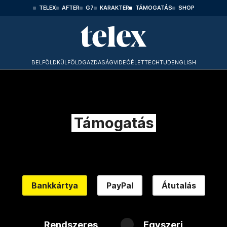
TELEX
AFTER
G7
KARAKTER
TÁMOGATÁS
SHOP
BELFÖLD
KÜLFÖLD
GAZDASÁG
VIDEÓ
ÉLET
TECHTUD
ENGLISH
Támogatás
Bankkártya
PayPal
Átutalás
Rendszeres
Egyszeri