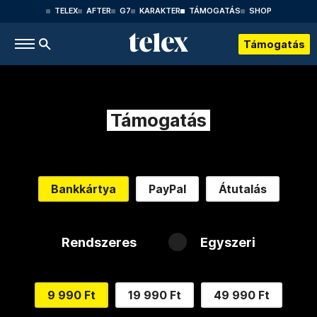
TELEX
AFTER
G7
KARAKTER
TÁMOGATÁS
SHOP
Támogatás
Támogatás
Bankkártya
PayPal
Átutalás
Rendszeres
Egyszeri
9 990 Ft
19 990 Ft
49 990 Ft