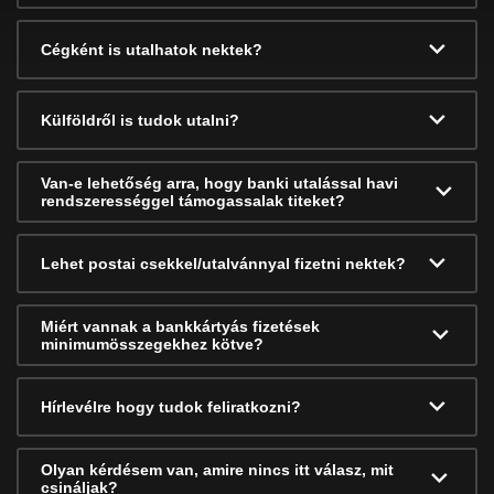
Cégként is utalhatok nektek?
Külföldről is tudok utalni?
Van-e lehetőség arra, hogy banki utalással havi
rendszerességgel támogassalak titeket?
Lehet postai csekkel/utalvánnyal fizetni nektek?
Miért vannak a bankkártyás fizetések
minimumösszegekhez kötve?
Hírlevélre hogy tudok feliratkozni?
Olyan kérdésem van, amire nincs itt válasz, mit
csináljak?