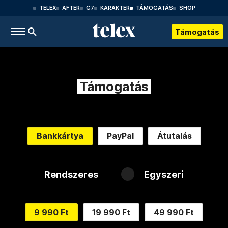
TELEX
AFTER
G7
KARAKTER
TÁMOGATÁS
SHOP
Támogatás
Támogatás
Bankkártya
PayPal
Átutalás
Rendszeres
Egyszeri
9 990 Ft
19 990 Ft
49 990 Ft