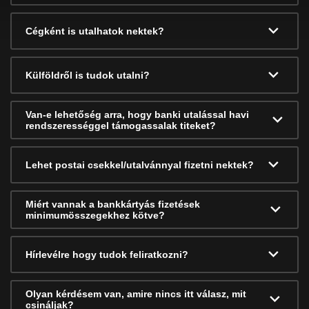
Cégként is utalhatok nektek?
Külföldről is tudok utalni?
Van-e lehetőség arra, hogy banki utalással havi
rendszerességgel támogassalak titeket?
Lehet postai csekkel/utalvánnyal fizetni nektek?
Miért vannak a bankkártyás fizetések
minimumösszegekhez kötve?
Hírlevélre hogy tudok feliratkozni?
Olyan kérdésem van, amire nincs itt válasz, mit
csináljak?