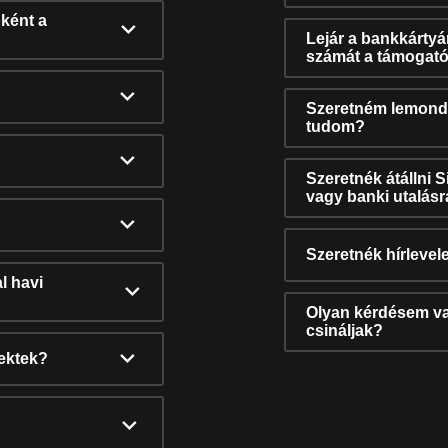
ként a
Lejár a bankkárty
számát a támogató
Szeretném lemonda
tudom?
Szeretnék átállni 
vagy banki utalás
Szeretnék hírlevele
l havi
Olyan kérdésem van
csináljak?
nektek?