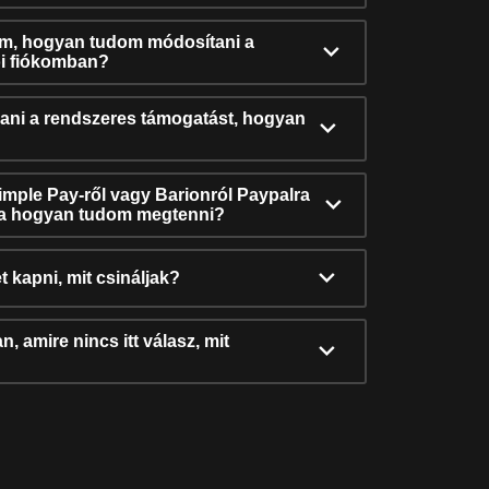
ám, hogyan tudom módosítani a
i fiókomban?
ni a rendszeres támogatást, hogyan
Simple Pay-ről vagy Barionról Paypalra
ra hogyan tudom megtenni?
t kapni, mit csináljak?
, amire nincs itt válasz, mit