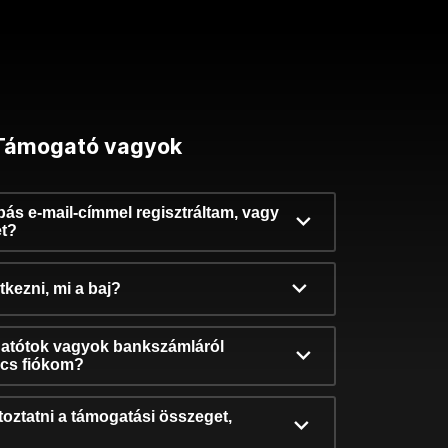
Támogató vagyok
ibás e-mail-címmel regisztráltam, vagy
et?
kezni, mi a baj?
atótok vagyok bankszámláról
incs fiókom?
oztatni a támogatási összeget,