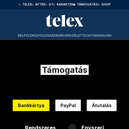
TELEX
AFTER
G7
KARAKTER
TÁMOGATÁS
SHOP
BELFÖLD
KÜLFÖLD
GAZDASÁG
VIDEÓ
ÉLET
TECHTUD
ENGLISH
Támogatás
Bankkártya
PayPal
Átutalás
Rendszeres
Egyszeri