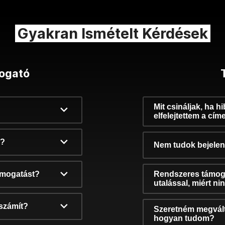
Gyakran Ismételt Kérdések
ogató
Mit csináljak, ha h
elfelejtettem a cím
k?
Nem tudok bejelent
támogatást?
Rendszeres támog
utalással, miért n
számít?
Szeretném megvált
hogyan tudom?