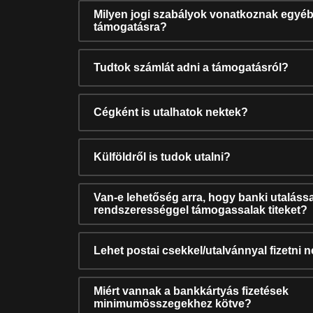
Milyen jogi szabályok vonatkoznak egyéb
támogatásra?
Tudtok számlát adni a támogatásról?
Cégként is utalhatok nektek?
Külföldről is tudok utalni?
Van-e lehetőség arra, hogy banki utalássa
rendszerességgel támogassalak titeket?
Lehet postai csekkel/utalvánnyal fizetni 
Miért vannak a bankkártyás fizetések
minimumösszegekhez kötve?