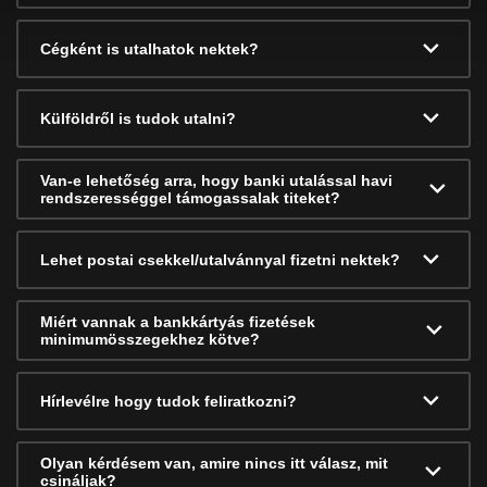
Cégként is utalhatok nektek?
Külföldről is tudok utalni?
Van-e lehetőség arra, hogy banki utalással havi
rendszerességgel támogassalak titeket?
Lehet postai csekkel/utalvánnyal fizetni nektek?
Miért vannak a bankkártyás fizetések
minimumösszegekhez kötve?
Hírlevélre hogy tudok feliratkozni?
Olyan kérdésem van, amire nincs itt válasz, mit
csináljak?