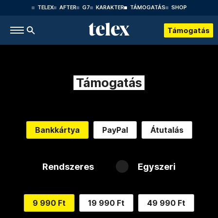
TELEX
AFTER
G7
KARAKTER
TÁMOGATÁS
SHOP
Támogatás
Támogatás
Bankkártya
PayPal
Átutalás
Rendszeres
Egyszeri
9 990 Ft
19 990 Ft
49 990 Ft