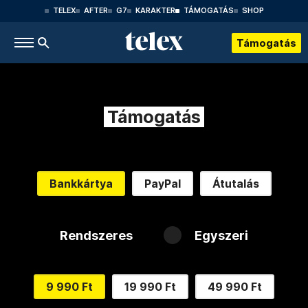
TELEX
AFTER
G7
KARAKTER
TÁMOGATÁS
SHOP
Támogatás
Támogatás
Bankkártya
PayPal
Átutalás
Rendszeres
Egyszeri
9 990 Ft
19 990 Ft
49 990 Ft