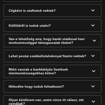
Cégként is utalhatok nektek?
Külföldről is tudok utalni?
Van-e lehetőség arra, hogy banki utalással havi
rendszerességgel támogassalak titeket?
Lehet postai csekkel/utalvánnyal fizetni nektek?
Miért vannak a bankkártyás fizetések
minimumösszegekhez kötve?
Hírlevélre hogy tudok feliratkozni?
Olyan kérdésem van, amire nincs itt válasz, mit
csináljak?