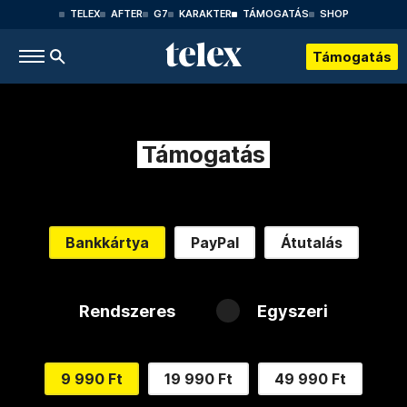
TELEX
AFTER
G7
KARAKTER
TÁMOGATÁS
SHOP
Támogatás
Támogatás
Bankkártya
PayPal
Átutalás
Rendszeres
Egyszeri
9 990 Ft
19 990 Ft
49 990 Ft