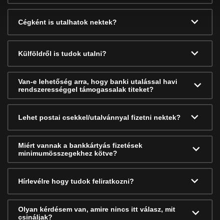
Cégként is utalhatok nektek?
Külföldről is tudok utalni?
Van-e lehetőség arra, hogy banki utalással havi
rendszerességgel támogassalak titeket?
Lehet postai csekkel/utalvánnyal fizetni nektek?
Miért vannak a bankkártyás fizetések
minimumösszegekhez kötve?
Hírlevélre hogy tudok feliratkozni?
Olyan kérdésem van, amire nincs itt válasz, mit
csináljak?