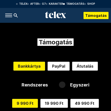
TELEX
AFTER
G7
KARAKTER
TÁMOGATÁS
SHOP
Támogatás
Támogatás
Bankkártya
PayPal
Átutalás
Rendszeres
Egyszeri
9 990 Ft
19 990 Ft
49 990 Ft