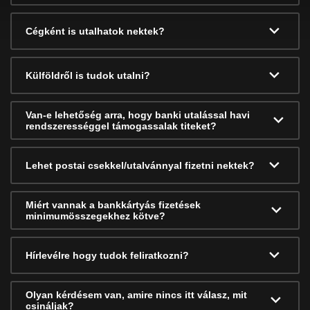
Cégként is utalhatok nektek?
Külföldről is tudok utalni?
Van-e lehetőség arra, hogy banki utalással havi
rendszerességgel támogassalak titeket?
Lehet postai csekkel/utalvánnyal fizetni nektek?
Miért vannak a bankkártyás fizetések
minimumösszegekhez kötve?
Hírlevélre hogy tudok feliratkozni?
Olyan kérdésem van, amire nincs itt válasz, mit
csináljak?