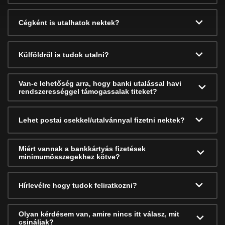
Cégként is utalhatok nektek?
Külföldről is tudok utalni?
Van-e lehetőség arra, hogy banki utalással havi
rendszerességgel támogassalak titeket?
Lehet postai csekkel/utalvánnyal fizetni nektek?
Miért vannak a bankkártyás fizetések
minimumösszegekhez kötve?
Hírlevélre hogy tudok feliratkozni?
Olyan kérdésem van, amire nincs itt válasz, mit
csináljak?