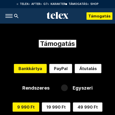
TELEX
AFTER
G7
KARAKTER
TÁMOGATÁS
SHOP
Támogatás
Támogatás
Bankkártya
PayPal
Átutalás
Rendszeres
Egyszeri
9 990 Ft
19 990 Ft
49 990 Ft