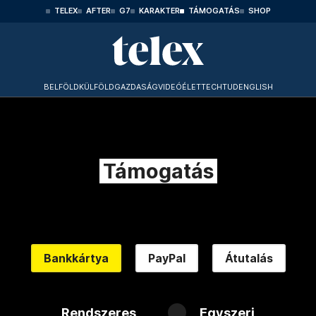
TELEX
AFTER
G7
KARAKTER
TÁMOGATÁS
SHOP
BELFÖLD
KÜLFÖLD
GAZDASÁG
VIDEÓ
ÉLET
TECHTUD
ENGLISH
Támogatás
Bankkártya
PayPal
Átutalás
Rendszeres
Egyszeri