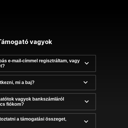
Támogató vagyok
ibás e-mail-címmel regisztráltam, vagy
et?
kezni, mi a baj?
atótok vagyok bankszámláról
incs fiókom?
oztatni a támogatási összeget,