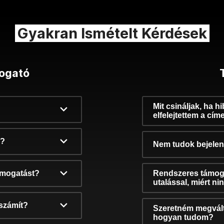
Gyakran Ismételt Kérdések
ogató
Mit csináljak, ha h
elfelejtettem a cím
k?
Nem tudok bejelent
támogatást?
Rendszeres támog
utalással, miért n
számít?
Szeretném megvált
hogyan tudom?