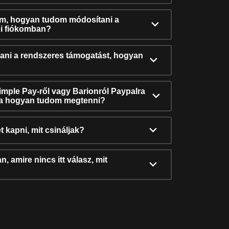
ám, hogyan tudom módosítani a
i fiókomban?
ni a rendszeres támogatást, hogyan
Simple Pay-ről vagy Barionról Paypalra
ra hogyan tudom megtenni?
t kapni, mit csináljak?
, amire nincs itt válasz, mit