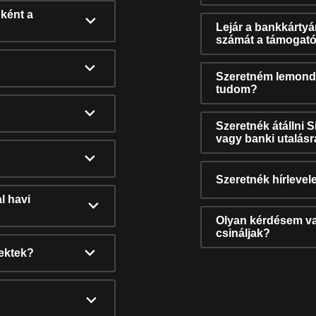
ként a
Lejár a bankkárty
számát a támogató
Szeretném lemonda
tudom?
Szeretnék átállni 
vagy banki utalás
Szeretnék hírlevele
l havi
Olyan kérdésem van
csináljak?
nektek?