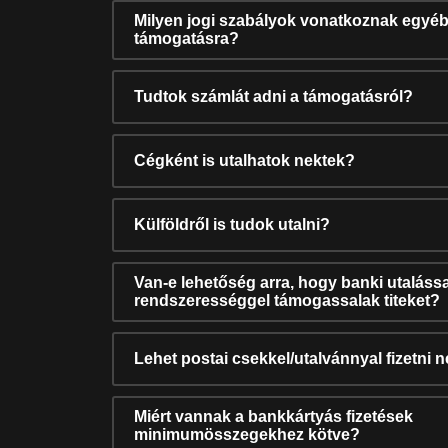
Milyen jogi szabályok vonatkoznak egyéb
támogatásra?
Tudtok számlát adni a támogatásról?
Cégként is utalhatok nektek?
Külföldről is tudok utalni?
Van-e lehetőség arra, hogy banki utalássa
rendszerességgel támogassalak titeket?
Lehet postai csekkel/utalvánnyal fizetni 
Miért vannak a bankkártyás fizetések
minimumösszegekhez kötve?