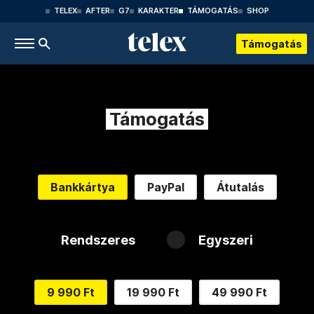
TELEX
AFTER
G7
KARAKTER
TÁMOGATÁS
SHOP
Támogatás
Támogatás
Bankkártya
PayPal
Átutalás
Rendszeres
Egyszeri
9 990 Ft
19 990 Ft
49 990 Ft