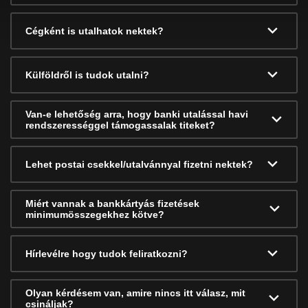
Cégként is utalhatok nektek?
Külföldről is tudok utalni?
Van-e lehetőség arra, hogy banki utalással havi
rendszerességgel támogassalak titeket?
Lehet postai csekkel/utalvánnyal fizetni nektek?
Miért vannak a bankkártyás fizetések
minimumösszegekhez kötve?
Hírlevélre hogy tudok feliratkozni?
Olyan kérdésem van, amire nincs itt válasz, mit
csináljak?