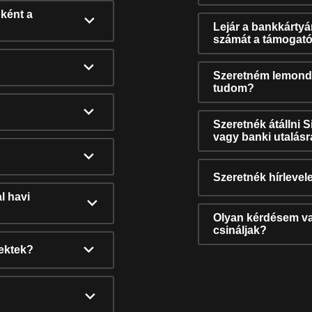
ként a
Lejár a bankkárty
számát a támogató
Szeretném lemonda
tudom?
Szeretnék átállni 
vagy banki utalás
Szeretnék hírlevele
l havi
Olyan kérdésem van
csináljak?
nektek?