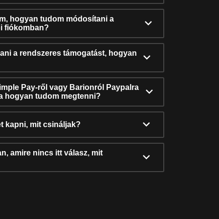
ám, hogyan tudom módosítani a
i fiókomban?
ni a rendszeres támogatást, hogyan
Simple Pay-ről vagy Barionról Paypalra
ra hogyan tudom megtenni?
t kapni, mit csináljak?
, amire nincs itt válasz, mit