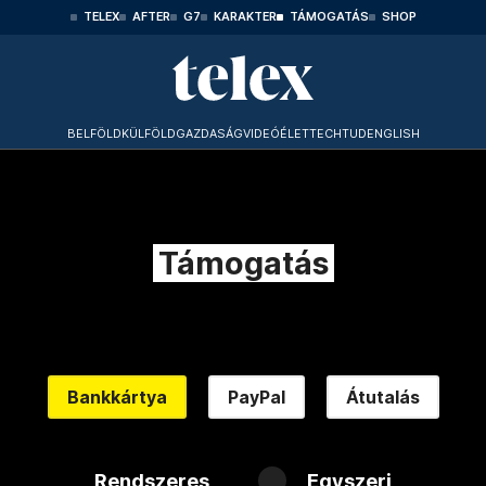
TELEX
AFTER
G7
KARAKTER
TÁMOGATÁS
SHOP
BELFÖLD
KÜLFÖLD
GAZDASÁG
VIDEÓ
ÉLET
TECHTUD
ENGLISH
Támogatás
Bankkártya
PayPal
Átutalás
Rendszeres
Egyszeri