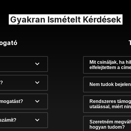
Gyakran Ismételt Kérdések
ogató
Mit csináljak, ha h
elfelejtettem a cím
k?
Nem tudok bejelent
támogatást?
Rendszeres támog
utalással, miért n
számít?
Szeretném megvált
hogyan tudom?