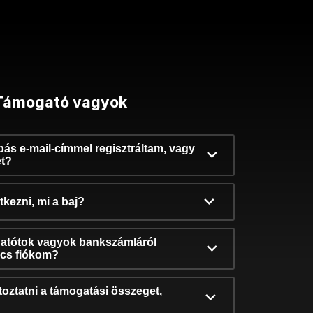
Támogató vagyok
ibás e-mail-címmel regisztráltam, vagy
et?
kezni, mi a baj?
atótok vagyok bankszámláról
incs fiókom?
oztatni a támogatási összeget,