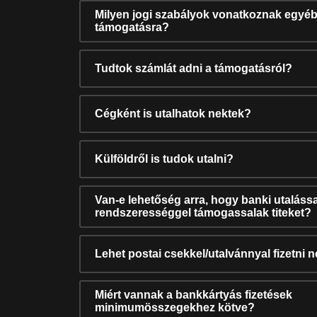
Milyen jogi szabályok vonatkoznak egyéb
támogatásra?
Tudtok számlát adni a támogatásról?
Cégként is utalhatok nektek?
Külföldről is tudok utalni?
Van-e lehetőség arra, hogy banki utalássa
rendszerességgel támogassalak titeket?
Lehet postai csekkel/utalvánnyal fizetni 
Miért vannak a bankkártyás fizetések
minimumösszegekhez kötve?