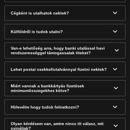
Cégként is utalhatok nektek?
Külföldről is tudok utalni?
Van-e lehetőség arra, hogy banki utalással havi
rendszerességgel támogassalak titeket?
Lehet postai csekkel/utalvánnyal fizetni nektek?
Miért vannak a bankkártyás fizetések
minimumösszegekhez kötve?
Hírlevélre hogy tudok feliratkozni?
Olyan kérdésem van, amire nincs itt válasz, mit
csináljak?