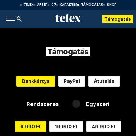
TELEX
AFTER
G7
KARAKTER
TÁMOGATÁS
SHOP
Támogatás
Támogatás
Bankkártya
PayPal
Átutalás
Rendszeres
Egyszeri
9 990 Ft
19 990 Ft
49 990 Ft