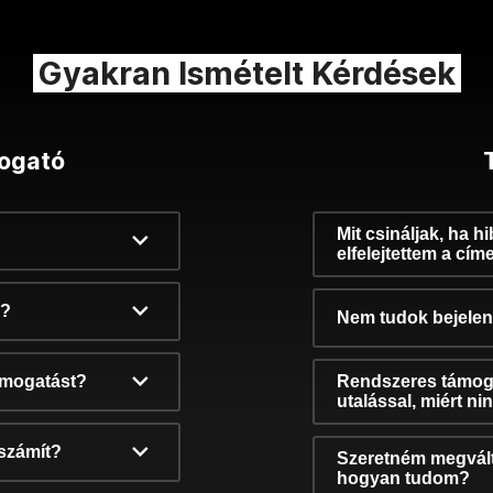
Gyakran Ismételt Kérdések
ogató
Mit csináljak, ha h
elfelejtettem a cím
k?
Nem tudok bejelent
támogatást?
Rendszeres támog
utalással, miért n
számít?
Szeretném megvált
hogyan tudom?