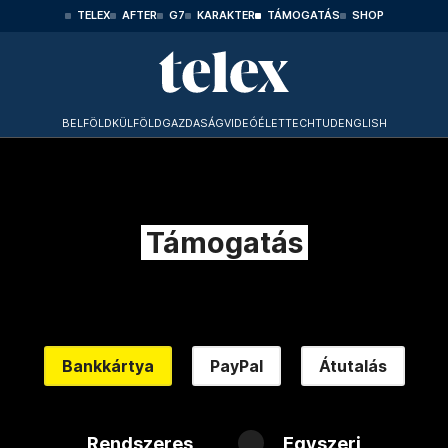
TELEX
AFTER
G7
KARAKTER
TÁMOGATÁS
SHOP
BELFÖLD
KÜLFÖLD
GAZDASÁG
VIDEÓ
ÉLET
TECHTUD
ENGLISH
Támogatás
Bankkártya
PayPal
Átutalás
Rendszeres
Egyszeri