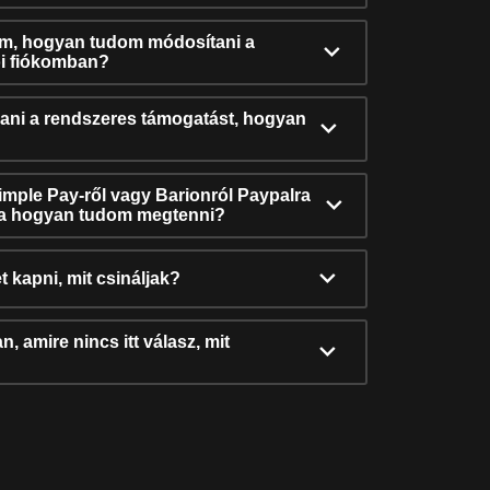
ám, hogyan tudom módosítani a
i fiókomban?
ni a rendszeres támogatást, hogyan
Simple Pay-ről vagy Barionról Paypalra
ra hogyan tudom megtenni?
t kapni, mit csináljak?
, amire nincs itt válasz, mit