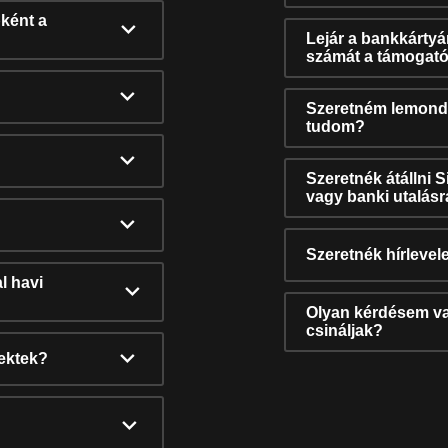
ként a
Lejár a bankkárty
számát a támogató
Szeretném lemonda
tudom?
Szeretnék átállni 
vagy banki utalás
Szeretnék hírlevele
l havi
Olyan kérdésem van
csináljak?
nektek?