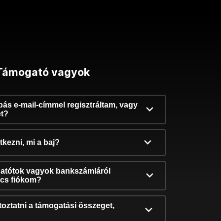
Támogató vagyok
ibás e-mail-címmel regisztráltam, vagy
et?
kezni, mi a baj?
atótok vagyok bankszámláról
incs fiókom?
oztatni a támogatási összeget,