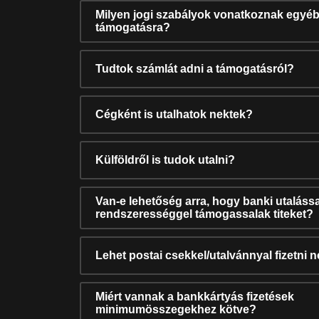
Milyen jogi szabályok vonatkoznak egyéb
támogatásra?
Tudtok számlát adni a támogatásról?
Cégként is utalhatok nektek?
Külföldről is tudok utalni?
Van-e lehetőség arra, hogy banki utalássa
rendszerességgel támogassalak titeket?
Lehet postai csekkel/utalvánnyal fizetni 
Miért vannak a bankkártyás fizetések
minimumösszegekhez kötve?