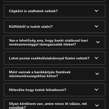
Cégként is utalhatok nektek?
Külföldről is tudok utalni?
Van-e lehetőség arra, hogy banki utalással havi
rendszerességgel támogassalak titeket?
Lehet postai csekkel/utalvánnyal fizetni nektek?
Miért vannak a bankkártyás fizetések
minimumösszegekhez kötve?
Hírlevélre hogy tudok feliratkozni?
Olyan kérdésem van, amire nincs itt válasz, mit
csináljak?