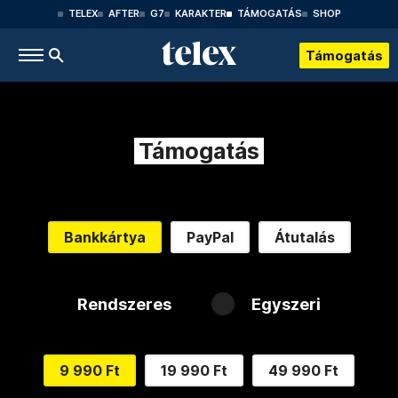
TELEX
AFTER
G7
KARAKTER
TÁMOGATÁS
SHOP
Támogatás
Támogatás
Bankkártya
PayPal
Átutalás
Rendszeres
Egyszeri
9 990 Ft
19 990 Ft
49 990 Ft