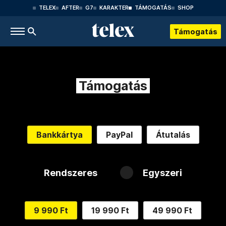
TELEX
AFTER
G7
KARAKTER
TÁMOGATÁS
SHOP
Támogatás
Támogatás
Bankkártya
PayPal
Átutalás
Rendszeres
Egyszeri
9 990 Ft
19 990 Ft
49 990 Ft