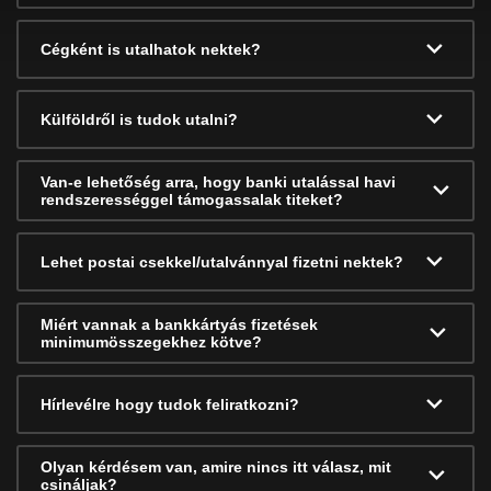
Cégként is utalhatok nektek?
Külföldről is tudok utalni?
Van-e lehetőség arra, hogy banki utalással havi
rendszerességgel támogassalak titeket?
Lehet postai csekkel/utalvánnyal fizetni nektek?
Miért vannak a bankkártyás fizetések
minimumösszegekhez kötve?
Hírlevélre hogy tudok feliratkozni?
Olyan kérdésem van, amire nincs itt válasz, mit
csináljak?